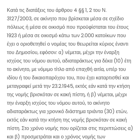
Κατά τις διατάξεις του άρθρου 4 §§ 1, 2 του Ν.
3127/2003, σε ακίνητο που βρίσκεται μέσα σε σχέδιο
πόλεως ή μέσα σε οικισμό που προϋφίσταται του έτους
1923 ή μέσα σε οικισμό κάτω των 2.000 κατοίκων που
έχει ο οριοθετηθεί ο νομέας του θεωρείται κύριος έναντι
του Δημοσίου, εφόσον: α) νέμεται, μέχρι την έναρξη
ισχύος του νόμου αυτού, αδιαταράκτως για δέκα (10) έτη
το ακίνητο, με νόμιμο τίτλο από επαχθή αιτία, υπέρ του
ιδίου ή του δικαιοπαρόχου του, που έχει καταρτισθεί και
μεταγραφεί μετά την 23.2.1945, εκτός εάν κατά την κτήση
της νομής βρισκόταν σε κακή πίστη, ή β) νέμεται, μέχρι
την έναρξη ισχύος του νόμου αυτού, το ακίνητο
αδιαταράκτως για χρονικό διάστημα τριάντα (30) ετών,
εκτός εάν κατά την κτήση της νομής βρισκόταν σε κακή
πίστη. Στο χρόνο νομής που ορίζεται στις περιπτώσεις α)
και β) προσμετράται και ο χρόνος νομής των