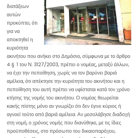
διατάξεων
αυτών
προκύπτει, ότι
για να
αποκτηθεί η
κυριότητα
ακινήτου που ανήκει στο Δημόσιο, σύμφωνα με το άρθρο
4 § 1 του Ν. 3127/2003, πρέπει ο νομέας, μεταξύ άλλων,
να έχει την πεποίθηση, χωρίς να τον βαρύνει βαριά
αμέλεια, ότι απέκτησε την κυριότητα του ακινήτου και η
πεποίθηση του αυτή πρέπει να υφίσταται κατά τον χρόνο
κτήσης της νομής του ακινήτου. Ο νομέας θεωρείται
κακής πίστης μόνο αν γνωρίζει ότι δεν έγινε κύριος ή
αγνοεί τούτο από βαριά αμέλεια. Αν μεσολάβησε διαδοχή
στη νομή, ο χρόνος νομής που διανύθηκε, με τις ίδιες
προϋποθέσεις, στο πρόσωπο του δικαιοπαρόχου,