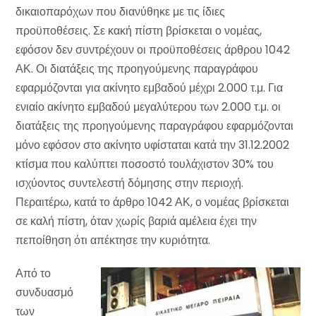
δικαιοπαρόχων που διανύθηκε με τις ίδιες
προϋποθέσεις. Σε κακή πίστη βρίσκεται ο νομέας,
εφόσον δεν συντρέχουν οι προϋποθέσεις άρθρου 1042
ΑΚ. Οι διατάξεις της προηγούμενης παραγράφου
εφαρμόζονται για ακίνητο εμβαδού μέχρι 2.000 τ.μ. Για
ενιαίο ακίνητο εμβαδού μεγαλύτερου των 2.000 τ.μ. οι
διατάξεις της προηγούμενης παραγράφου εφαρμόζονται
μόνο εφόσον στο ακίνητο υφίσταται κατά την 31.12.2002
κτίσμα που καλύπτει ποσοστό τουλάχιστον 30% του
ισχύοντος συντελεστή δόμησης στην περιοχή.
Περαιτέρω, κατά το άρθρο 1042 ΑΚ, ο νομέας βρίσκεται
σε καλή πίστη, όταν χωρίς βαριά αμέλεια έχει την
πεποίθηση ότι απέκτησε την κυριότητα.
Από το
συνδυασμό
των