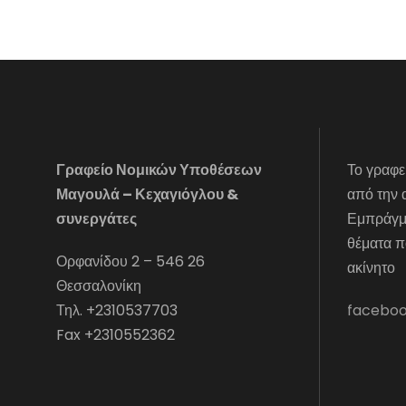
Γραφείο Νομικών Υποθέσεων
Το γραφε
Μαγουλά – Κεχαγιόγλου &
από την 
συνεργάτες
Εμπράγμα
θέματα π
Ορφανίδου 2 – 546 26
ακίνητο
Θεσσαλονίκη
Τηλ. +2310537703
facebo
Fax +2310552362