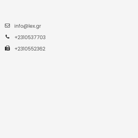
info@lex.gr
+2310537703
+2310552362