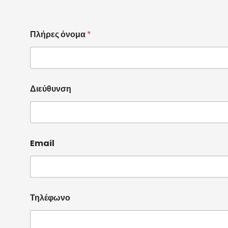
Πλήρες όνομα
*
Διεύθυνση
Email
Τ
Τηλέφωνο
η
λ
έ