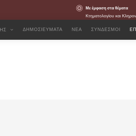
Με έμφαση στα θέματα
Κτηματολογίου και Κληρο
ΔΗΜΟΣΙΕΥΜΑΤΑ
ΝΕΑ
ΣΥΝΔΕΣΜΟΙ
ΕΠ
ΣΗΣ
Επικοινωνία
κών Υποθέσεων Μαγουλά – Κεχαγιόγλου