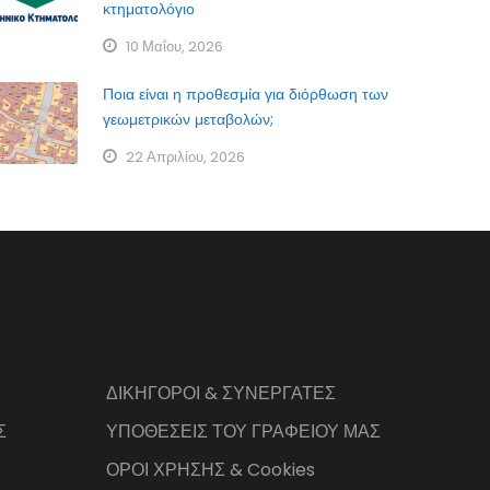
κτηματολόγιο
10 Μαΐου, 2026
Ποια είναι η προθεσμία για διόρθωση των
γεωμετρικών μεταβολών;
22 Απριλίου, 2026
ΔΙΚΗΓΟΡΟΙ & ΣΥΝΕΡΓΑΤΕΣ
Σ
ΥΠΟΘΕΣΕΙΣ ΤΟΥ ΓΡΑΦΕΙΟΥ ΜΑΣ
ΟΡΟΙ ΧΡΗΣΗΣ & Cookies