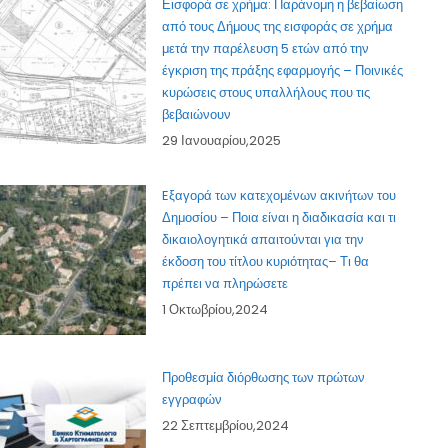
Εισφορά σε χρήμα: Παράνομη η βεβαίωση
από τους Δήμους της εισφοράς σε χρήμα
μετά την παρέλευση 5 ετών από την
έγκριση της πράξης εφαρμογής – Ποινικές
κυρώσεις στους υπαλλήλους που τις
βεβαιώνουν
29 Ιανουαρίου,2025
Eξαγορά των κατεχομένων ακινήτων του
Δημοσίου – Ποια είναι η διαδικασία και τι
δικαιολογητικά απαιτούνται για την
έκδοση του τίτλου κυριότητας– Τι θα
πρέπει να πληρώσετε
1 Οκτωβρίου,2024
Προθεσμία διόρθωσης των πρώτων
εγγραφών
22 Σεπτεμβρίου,2024