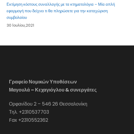
Εκτίμηση κόστους συναλλαγής με τα κτηματολόγια – Μία απλή
εφαρμογή που δείχνει τι θα πληρώσετε για την καταχώριση
συμβολαίου
30 Ιουλίου,2021
Γραφείο Νομικών Υποθέσεων
Μαγουλά – Κεχαγιόγλου & συνεργάτες
Ορφανίδου 2 – 546 26 Θεσσαλονίκη
Τηλ. +2310537703
Fax +2310552362