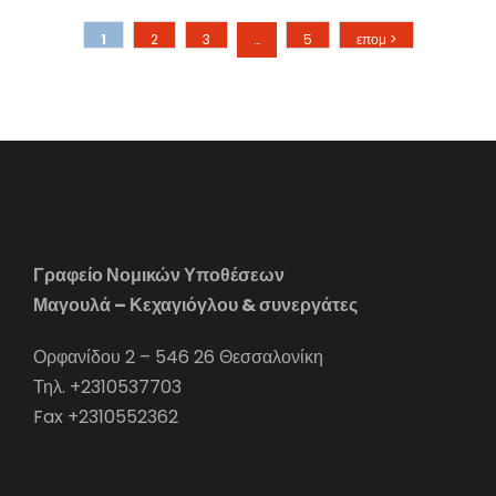
1
2
3
…
5
επομ >
Γραφείο Νομικών Υποθέσεων
Μαγουλά – Κεχαγιόγλου & συνεργάτες
Ορφανίδου 2 – 546 26 Θεσσαλονίκη
Τηλ. +2310537703
Fax +2310552362