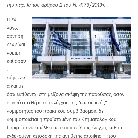
την παρ. Ια του άρθρου 2 του Ν. 4178/2013».
Η εν
λόγω
άρνηση
δεν είναι
νόμιμη,
καθόσον
,
σύμφων
α και με
όσα εκτίθενται στη μείζονα σκέψη της παρούσας, όσον
αφορά στο θέμα του ελέγχου της “εσωτερικής”
νομιμότητας του πρακτικού συμβιβασμού, δε
νομιμοποιείται η προϊσταμένη του Κτηματολογικού
Γραφείου να εισέλθει σε τέτοιου είδους έλεγχο, καθότι
ενδεχόμενη αποδοχή της αντίθετης άποψης – που