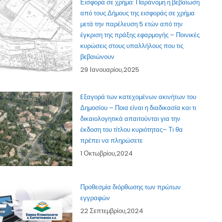
Εισφορά σε χρήμα: Παράνομη η βεβαίωση
από τους Δήμους της εισφοράς σε χρήμα
μετά την παρέλευση 5 ετών από την
έγκριση της πράξης εφαρμογής – Ποινικές
κυρώσεις στους υπαλλήλους που τις
βεβαιώνουν
29 Ιανουαρίου,2025
Eξαγορά των κατεχομένων ακινήτων του
Δημοσίου – Ποια είναι η διαδικασία και τι
δικαιολογητικά απαιτούνται για την
έκδοση του τίτλου κυριότητας– Τι θα
πρέπει να πληρώσετε
1 Οκτωβρίου,2024
Προθεσμία διόρθωσης των πρώτων
εγγραφών
22 Σεπτεμβρίου,2024