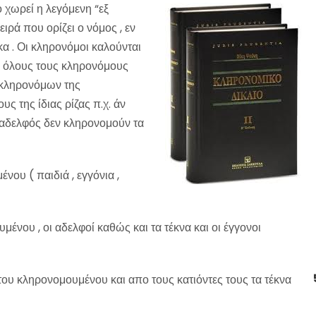
ο
χωρεί η λεγόμενη “εξ
ιρά που ορίζει ο νόμος , εν
α . Οι κληρονόμοι καλούνται
Σε όλους τους κληρονόμους
 κληρονόμων της
 της ίδιας ρίζας π.χ. άν
 αδελφός δεν κληρονομούν τα
νου ( παιδιά , εγγόνια ,
μένου , οι αδελφοί καθώς και τα τέκνα και οι έγγονοι
του κληρονομουμένου και απο τους κατιόντες τους τα τέκνα