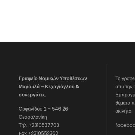
Γραφείο Νομικών Υποθέσεων
Το γραφε
Μαγουλά – Κεχαγιόγλου &
από την 
συνεργάτες
Εμπράγμα
θέματα π
Ορφανίδου 2 – 546 26
ακίνητο
Θεσσαλονίκη
Τηλ. +2310537703
facebo
Fax +2310552362