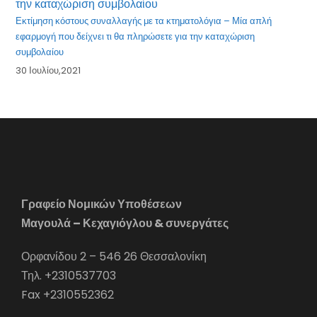
Εκτίμηση κόστους συναλλαγής με τα κτηματολόγια – Μία απλή
εφαρμογή που δείχνει τι θα πληρώσετε για την καταχώριση
συμβολαίου
30 Ιουλίου,2021
Γραφείο Νομικών Υποθέσεων
Μαγουλά – Κεχαγιόγλου & συνεργάτες
Ορφανίδου 2 – 546 26 Θεσσαλονίκη
Τηλ. +2310537703
Fax +2310552362