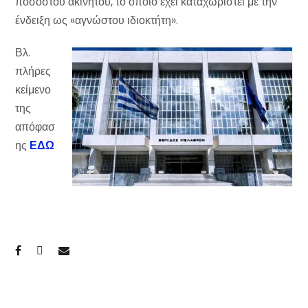
ποσοστού ακινήτου, το οποίο έχει καταχωριστεί με την
ένδειξη ως «αγνώστου ιδιοκτήτη».
Βλ.
πλήρες
κείμενο
της
απόφασ
ης
ΕΔΩ