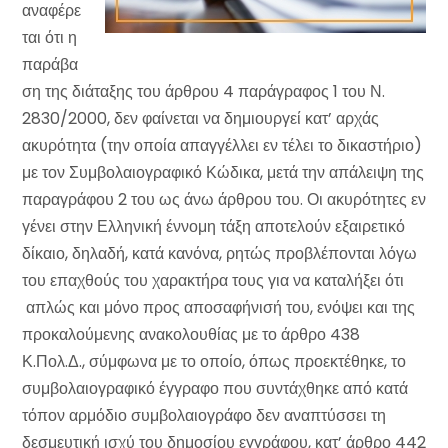
αναφέρε
ται ότι η
παράβα
ση της διάταξης του άρθρου 4 παράγραφος 1 του Ν.
2830/2000, δεν φαίνεται να δημιουργεί κατ’ αρχάς
ακυρότητα (την οποία απαγγέλλει εν τέλει το δικαστήριο)
με τον Συμβολαιογραφικό Κώδικα, μετά την απάλειψη της
παραγράφου 2 του ως άνω άρθρου του. Οι ακυρότητες εν
γένει στην Ελληνική έννομη τάξη αποτελούν εξαιρετικό
δίκαιο, δηλαδή, κατά κανόνα, ρητώς προβλέπονται λόγω
του επαχθούς του χαρακτήρα τους για να καταλήξει ότι
απλώς και μόνο προς αποσαφήνισή του, ενόψει και της
προκαλούμενης ανακολουθίας με το άρθρο 438
Κ.Πολ.Δ., σύμφωνα με το οποίο, όπως προεκτέθηκε, το
συμβολαιογραφικό έγγραφο που συντάχθηκε από κατά
τόπον αρμόδιο συμβολαιογράφο δεν αναπτύσσει τη
δεσμευτική ισχύ του δημοσίου εγγράφου, κατ’ άρθρο 442