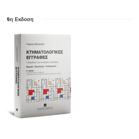
5η Εκδοση