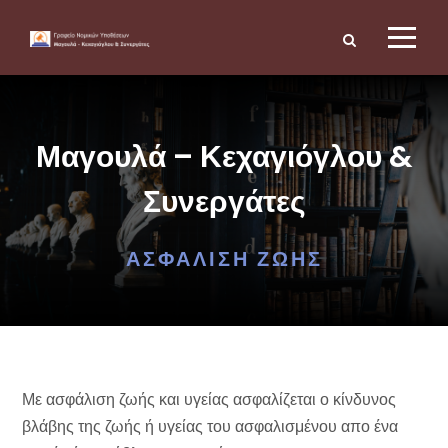
Μαγουλά – Κεχαγιόγλου &
Συνεργάτες
ΑΣΦΆΛΙΣΗ ΖΩΉΣ
Με ασφάλιση ζωής και υγείας ασφαλίζεται ο κίνδυνος
βλάβης της ζωής ή υγείας του ασφαλισμένου απο ένα