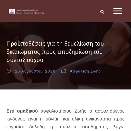
Προϋποθέσεις για τη θεμελίωση του
δικαιώματος προς αποζημίωση του
συνταξιούχου
25 Αυγούστου, 2020
Ασφάλιση Ζωής
Επί ομαδικού
ασφαλιστήριου Ζωής ο ασφαλισμένος
κίνδυνος είναι η μόνιμη και ολική ανικανότητα προς
εργασία, δηλαδή η απώλεια εισοδήματος λόγω