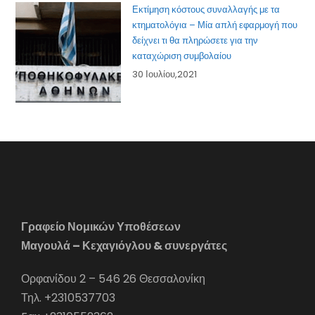
Εκτίμηση κόστους συναλλαγής με τα
κτηματολόγια – Μία απλή εφαρμογή που
δείχνει τι θα πληρώσετε για την
καταχώριση συμβολαίου
30 Ιουλίου,2021
Γραφείο Νομικών Υποθέσεων
Μαγουλά – Κεχαγιόγλου & συνεργάτες
Ορφανίδου 2 – 546 26 Θεσσαλονίκη
Τηλ. +2310537703