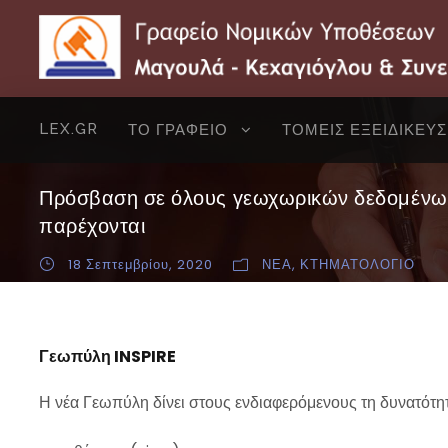
LEX.GR
ΤΟ ΓΡΑΦΕΙΟ
ΤΟΜΕΙΣ ΕΞΕΙΔΙΚΕΥ
Πρόσβαση σε όλους γεωχωρικών δεδομένω
παρέχονται
18 Σεπτεμβρίου, 2020
ΝΕΑ
,
ΚΤΗΜΑΤΟΛΟΓΙΟ
Γεωπύλη INSPIRE
Η νέα Γεωπύλη δίνει στους ενδιαφερόμενους τη δυνατότητ