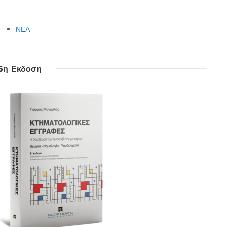
ΝΕΑ
5η Εκδοση