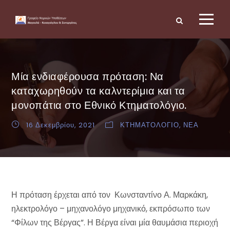
Μία ενδιαφέρουσα πρόταση: Να
καταχωρηθούν τα καλντερίμια και τα
μονοπάτια στο Εθνικό Κτηματολόγιο.
16 Δεκεμβρίου, 2021
ΚΤΗΜΑΤΟΛΟΓΙΟ
,
ΝΕΑ
Η πρόταση έρχεται από τον Κωνσταντίνο Α. Μαρκάκη,
ηλεκτρολόγο – μηχανολόγο μηχανικό, εκπρόσωπο των
“Φίλων της Βέργας”. Η Βέργα είναι μία θαυμάσια περιοχή