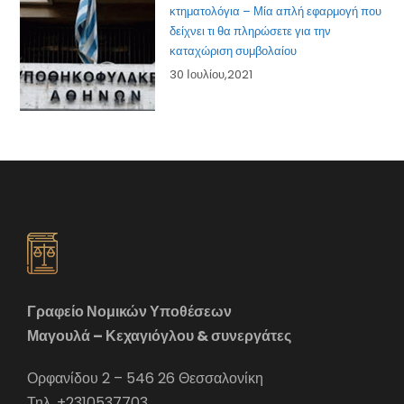
κτηματολόγια – Μία απλή εφαρμογή που
δείχνει τι θα πληρώσετε για την
καταχώριση συμβολαίου
30 Ιουλίου,2021
Γραφείο Νομικών Υποθέσεων
Μαγουλά – Κεχαγιόγλου & συνεργάτες
Ορφανίδου 2 – 546 26 Θεσσαλονίκη
Τηλ. +2310537703