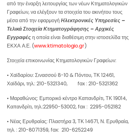
από την έναρξη λειτουργίας των νέων Κτηματολογικών
Γραφείων, να ελέγξουν τα στοιχεία του ακινήτου τους
μέσα από την εφαρμογή
Ηλεκτρονικές Υπηρεσίες –
Τελικά Στοιχεία Κτηματογράφησης – Αρχικές
Εγγραφές
η οποία είναι διαθέσιμη στην ιστοσελίδα της
ΕΚΧΑ Α.Ε. (
www.ktimatologio.gr
)
Στοιχεία επικοινωνίας Κτηματολογικών Γραφείων:
• Χαϊδαρίου: Σινασσού 8-10 & Πόντου, ΤΚ 12461,
Χαϊδάρι, τηλ.: 210-5321340, fax : 210-5321362
• Μαραθώνος: Εμπορικό κέντρο Καπανδρίτι, ΤΚ 19014,
Καπανδρίτι, τηλ.:22950-53002, fax : 2295-052182
• Νέας Ερυθραίας: Πλαστήρα 3, ΤΚ 14671, Ν. Ερυθραία,
τηλ. : 210-8071359, fax: 210-6252249