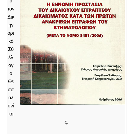
ό
τον
Δικ
ηγ
ορι
κό
Σύ
λλ
ογ
ο
Θε
σσ
αλ
ονί
κη
ς.