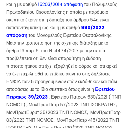
και η με αριθμό
15203/2014 απόφαση
του Πολυμελούς
Πρωτοδικείου Θεσσαλονίκης η οποία με παρόμοιο
σκεπτικό έκρινε οτι η διάταξη του άρθρου 54α είναι
αντισυνταγματική ως και η με αριθμό
990/2022
απόφαση
του Μονομελούς Εφετείου Θεσσαλονίκης.
Μετά την τροποποίηση της σχετικής διάταξης με το
άρθρο 13 παρ. 6 του Ν. 4474/2017 με την οποία
προβλέπεται οτι δεν είναι απαραίτητη η έκδοση
πιστοποιητικού οτι έχει εξοφληθεί ο φόρος και οτι αρκεί
να έχει περιληφθεί το επίδικο ακίνητο στις δηλώσεις
ΕΝΦΙΑ των 5 προηγούμενων ετών εκδόθηκαν και πάλι
αποφάσεις με το ίδιο σκεπτικό όπως είναι η
Εφετείου
Πειραιώς 39/2023
, Εφετείου Πατρών 630/2021 ( ΤΝΠ
ΝΟΜΟΣ) , ΜονΠρωτΠατρ 57/2023 ΤΝΠ ΙΣΟΚΡΑΤΗΣ,
ΜονΠρωτΕυρυτ 35/2023 ΤΝΠ ΝΟΜΟΣ, ΜονΠρωτΠατρ
83/2023 ΤΝΠ ΝΟΜΟΣ , ΜονΠρωτΠατρ 415/2022 ΤΝΠ
ΙΣΟΚΡΑΤΗΣ, ΜονΠρωτΠατρ 190/2021 ΤΝΠ ΝΟΜΟΣ ,