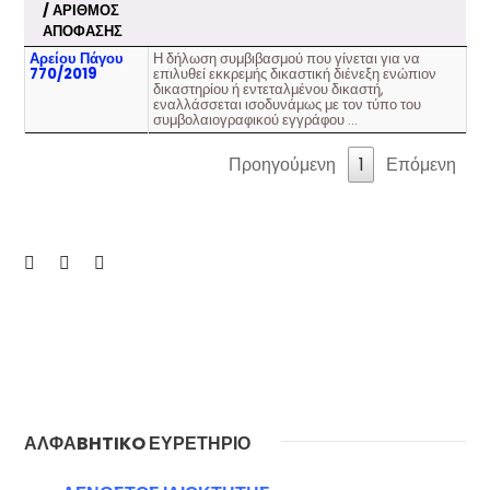
/ ΑΡΙΘΜΟΣ
ΑΠΟΦΑΣΗΣ
Αρείου Πάγου
Η δήλωση συμβιβασμού που γίνεται για να
770/2019
επιλυθεί εκκρεμής δικαστική διένεξη ενώπιον
δικαστηρίου ή εντεταλμένου δικαστή,
εναλλάσσεται ισοδυνάμως με τον τύπο του
συμβολαιογραφικού εγγράφου …
Προηγούμενη
1
Επόμενη
ΑΛΦΑBHTIKO ΕΥΡΕΤΗΡΙΟ