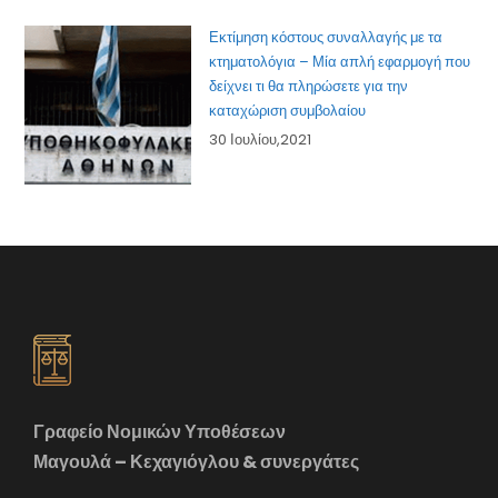
Εκτίμηση κόστους συναλλαγής με τα
κτηματολόγια – Μία απλή εφαρμογή που
δείχνει τι θα πληρώσετε για την
καταχώριση συμβολαίου
30 Ιουλίου,2021
Γραφείο Νομικών Υποθέσεων
Μαγουλά – Κεχαγιόγλου & συνεργάτες