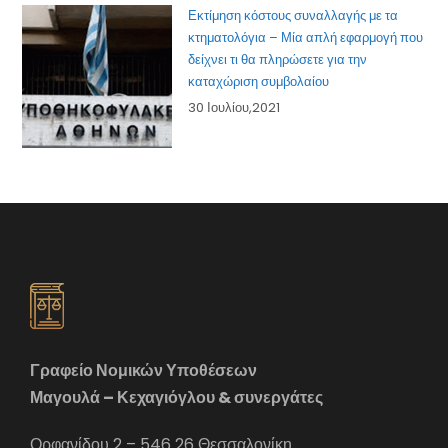
Εκτίμηση κόστους συναλλαγής με τα
κτηματολόγια – Μία απλή εφαρμογή που
δείχνει τι θα πληρώσετε για την
καταχώριση συμβολαίου
30 Ιουλίου,2021
Γραφείο Νομικών Υποθέσεων
Μαγουλά – Κεχαγιόγλου & συνεργάτες
Ορφανίδου 2 – 546 26 Θεσσαλονίκη