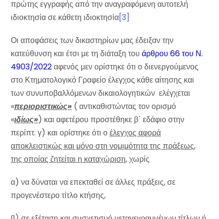
πρώτης εγγραφής από την αναγραφόμενη αυτοτελή
ιδιοκτησία σε κάθετη ιδιοκτησία
[3]
Οι αποφάσεις των δικαστηρίων μας έδειξαν την
κατεύθυνση και έτσι με τη διάταξη του
άρθρου 66 του Ν.
4903/2022
αφενός μεν ορίστηκε ότι ο διενεργούμενος
στο Κτηματολογικό Γραφείο έλεγχος κάθε αίτησης και
των συνυποβαλλόμενων δικαιολογητικών ελέγχεται
«
περιοριστικώς»
( αντικαθιστώντας τον ορισμό
«
ιδίως»
) και αφετέρου προστέθηκε β΄ εδάφιο στην
περίπτ. γ) και ορίστηκε ότι ο
έλεγχος αφορά
αποκλειστικώς και μόνο στη νομιμότητα της πράξεως,
της οποίας ζητείται η καταχώριση,
χωρίς
α) να δύναται να επεκταθεί σε άλλες πράξεις, σε
προγενέστερο τίτλο κτήσης,
β) σε εξέταση και συσχετισμό μεταγεγραμμένων τίτλων ή