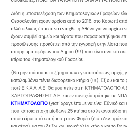
διαδικασίες, ΠΟΙΟΙ ΘΑ ΤΑ ΚΆΝΟΥΝ ΟΛΑ ΑΥΤΑ; ΠΟΙΟΊ κα
Διότι η υποστελέχωση των Κτηματολογικών Γραφείων είναι
Θεσσαλονίκη έχουν αρχίσει από το 2018, στο Κορωπί από τ
αλλά τελικώς έπρεπε να ενταχθεί η Αθήνα για να αρχίσει 
έχουν συμβεί σημεία και τέρατα που παρασιωπήθηκαν επ
προσέλευσης προκύπτει από την εγγραφή στην λίστα που 
απορριμματοφόρων του Δήμου (!!!) που είναι ανοικτό εκε
κτίριο του Κτηματολογικού Γραφείου.
(Να μην πιάσουμε το ζήτημα των εγκαταστάσεων, αρχής γ
καταλαμβάνει πέντε διαφορετικά κτήρια (!!!). Εξ ου και το
ποτέ Ε.Κ.Χ.Α. Α.Ε. Θα μου πείτε ότι η ΚΤΗΜΑΤΟΛΟΓΙΟ
ΧΑΡΤΟΓΡΑΦΗΣΕΙΣ Α.Ε. και εν συνεχεία τράπηκε σε ΝΠΔΔ (
ΚΤΗΜΑΤΟΛΟΓΙΟ
(γιατί άραγε έπαψε να είναι Εθνικό και
που κάποια εποχή μίσθωνε 25 κτήρια στο λεκανοπέδιο της
οποίο είμαι υπό επιτήρηση στον Φορέα (διότι δεν πρόκει
και αέρα), να του δείξω και μερικά άλλα κτήρια και το ξαν