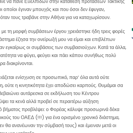
άνε να πάνε Ευελπίδων στην κατάθεση προτάσεων Τακτικής
 οποίοι έγιναν μπουχός και που όσοι δεν έφυγαν,
 όταν τους τραβάνε στην Αθήνα για να καταχωρίσουν.
με τη μορφή συμβάσεων έργου χρειάστηκε ήδη τρεις φορές
ιάστημα έζησα την ονείρωξή μου να είμαι και επιβλέπων
καν εγκαίρως οι συμβάσεις των συμβασιούχων. Κατά τα άλλα,
ατότητα να φύγει, φεύγει και πάει κάπου συνήθως πολύ
α διακρίνονται.
ιάζεται ενίσχυση σε προσωπικό, παρ’ όλα αυτά ούτε
η, ούτε η κινητικότητα έχει αποδώσει καρπούς. Θυμάμαι σα
αβεβαιώνει αυτάρεσκα σε εκδήλωση του Κέντρου
ύψει τα κενά αλλά προβεί σε περαιτέρω αύξηση
πό βήματος προβλέψει: ο Φορέας κάλυψε προσωρινά δέκα
κούς του ΟΑΕΔ (!!!) για ένα ορισμένο χρονικό διάστημα,
ν θα ανανέωναν την σύμβασή τους) και έμειναν μετά οι