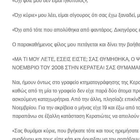
«Όχι φίλε μου δεν είμαι ηθοποιός»,
«Όχι κύριε» μου λέει, είμαι σίγουρος ότι σας έχω ξαναδεί
«Όχι από τότε που απολύθηκα από φαντάρος. Δικηγόρος ε
Ο παρακαθήμενος φίλος μου πετάγεται και δίνει την βοήθει
«ΜΑ ΤΙ ΜΟΥ ΛΕΤΕ, ΕΣΕΙΣ ΕΙΣΤΕ; ΣΑΣ ΘΥΜΗΘΗΚΑ, Ο 
ΝΟΕΜΒΡΙΟ ΤΟΥ 2008 ΣΤΗΝ ΚΕΡΑΤΕΑ! ΣΑΣ ΘΥΜΑΜΑΙ
Ναι, ήμουν όντως στο γραφείο κτηματογράφησης της Κερα
καθώς από τη μία το γραφείο δεν είχε παρά δύο άτομα προ
ασκούμενη καταχωρήτρια. Από την άλλη, πλησίαζε επικί
Νοεμβρίου. Για την ακρίβεια ο μήνας είχε 19 και έξω από 
παραπάνω σε έξαλλη κατάσταση Κερατιώτες να απειλούν 
«Σας θυμάμαι κύριε, που βγήκατε τότε και τους ηρεμήσατε 
αναδόχου και τους είπε κάτι και όρμηξαν να τον αρπάξουν 