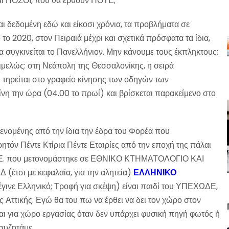
ι ΠΟΣΟΙ, που θα έρθουν ΠΟΤΕ;
 δεδομένη εδώ και είκοσι χρόνια, τα προβλήματα σε
ο 2020, στον Πειραιά μέχρι και σχετικά πρόσφατα τα ίδια,
να συγκινείται το Πανελλήνιον. Μην κάνουμε τους έκπληκτους:
ιμελώς: στη Νεάπολη της Θεσσαλονίκης, η σειρά
τηρείται στο γραφείο κίνησης των οδηγών των
ίνη την ώρα (04.00 το πρωί) και βρίσκεται παρακείμενο στο
ενομένης από την ίδια την έδρα του Φορέα που
 ρητόν Πέντε Κτίρια Πέντε Εταιρίες από την εποχή της πάλαι
 Α.Ε. που μετονομάστηκε σε ΕΘΝΙΚΟ ΚΤΗΜΑΤΟΛΟΓΙΟ ΚΑΙ
έτσι με κεφαλαία, για την αλητεία)
ΕΛΛΗΝΙΚΟ
 έγινε Ελληνικό; Τροφή για σκέψη) είναι παιδί του ΥΠΕΧΩΔΕ,
 Αττικής. Εγώ θα του πω να έρθει να δει τον χώρο στον
ται για χώρο εργασίας όταν δεν υπάρχει φυσική πηγή φωτός ή
ασυζητάμε.