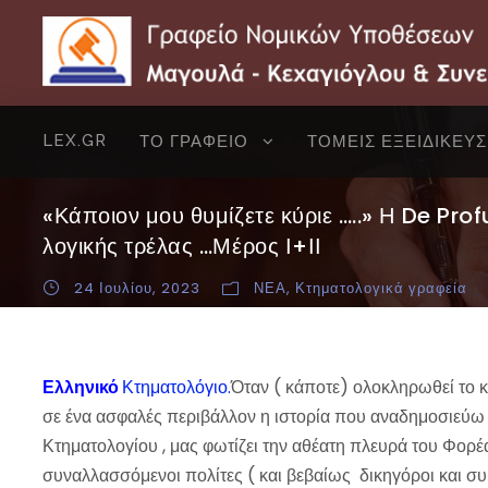
LEX.GR
ΤΟ ΓΡΑΦΕΙΟ
ΤΟΜΕΙΣ ΕΞΕΙΔΙΚΕΥ
«Κάποιον μου θυμίζετε κύριε …..» Η De Pr
λογικής τρέλας …Μέρος Ι+ΙΙ
24 Ιουλίου, 2023
ΝΕΑ
,
Κτηματολογικά γραφεία
Ελληνικό
Κτηματολόγιο.
Όταν ( κάποτε) ολοκληρωθεί το κ
σε ένα ασφαλές περιβάλλον η ιστορία που αναδημοσιεύω 
Κτηματολογίου , μας φωτίζει την αθέατη πλευρά του Φορέ
συναλλασσόμενοι πολίτες ( και βεβαίως δικηγόροι και σ