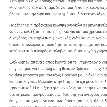
Υπουργείου Δικαιοσύνης πετάνε μαύρη πέτρα και προτιμ
Μονομελούς, δεν συζητάμε δε για τους Υποθηκοφύλακες οι
βλαστημάνε την ώρα και την στιγμή που δεν έφυγαν ιδίως
Παράλληλα, η πρόσκαιρη κάλυψη αναγκών σε μηχανικούς 
να ανανεωθεί (μπορεί και δύο) ενώ για κάποιο χρονικό δ
δικηγόρος και επιβλέπων μηχανικός, διότι δεν ανανεώθη
όποιος υπάλληλος οποιασδήποτε ειδικότητας έχει την δυν
καλύτερα από πλευράς απολαβών και όπου αργά ή γρήγορ
Ενώ λοιπόν άπαντες αποδέχονται ότι το Κτηματολόγιο χρε
διαγωνισμός για την πλήρωση θέσεων βρίσκεται σε εξέλιξ
να είναι μπροστά μου τον τέως Πρόεδρό μου Νάκο να δι
Κτηματολογικών Μελετών στην Πάτρα ότι όχι μόνο θα καλ
προσωπικού. Η συνέχεια ήταν ακριβώς όπως την είχα α
θέσεις μέσω προγράμματος επιδότησης για άνεργους νομι
έφυγαν αυτοί χωρίς να εντυπωσιάσουν (ούτως ή άλλως δε