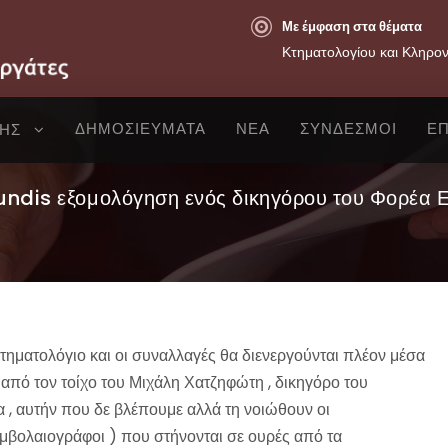
Με έμφαση στα θέματα
Κτηματολογίου και Κληρο
ΔΗΜΟΣΙΕΥΜΑΤΑ
ΝΕΑ
ΣΥΝΔΕΣΜΟΙ
ΕΠ
ΣΗΣ
ofundis εξομολόγηση ενός δικηγόρου του Φορέα 
τηματολόγιο και οι συναλλαγές θα διενεργούνται πλέον μέσα
από τον τοίχο του Μιχάλη Χατζηφώτη , δικηγόρο του
α , αυτήν που δε βλέπουμε αλλά τη νοιώθουν οι
υμβολαιογράφοι ) που στήνονται σε ουρές από τα