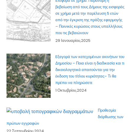
Εισφορά σε χρήμα: Παράνομη η
βεβαίωση από τους Δήμους της εισφοράς
σε χρήμα μετά την παρέλευση 5 ετών
από την έγκριση της πράξης εφαρμογής
– Ποινικές κυρώσεις στους υπαλλήλους
που τις βεβαιώνουν
29 Ιανουαρίου,2025
Eξαγορά των κατεχομένων ακινήτων του
Δημοσίου – Ποια είναι η διαδικασία και τι
δικαιολογητικά απαιτούνται για την
έκδοση του τίτλου κυριότητας– Τι θα
πρέπει να πληρώσετε
1 Οκτωβρίου,2024
Προθεσμία
διόρθωσης των
πρώτων εγγραφών
22 Σεπτεμβρίου,2024