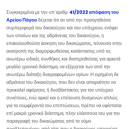
Συγκεκριμένα με την υπ΄αριθμ.
41/2022 απόφαση του
Αρείου Πάγου
δέχεται ότι αν από την προηγηθείσα
συμπεριφορά του δικαιούχου και του υπόχρεου, ενόψει
των οποίων και της αδράνειας του δικαιούχου, η
επακολουθούσα άσκηση του δικαιώματος, τείνουσα στην
ανατροπή της διαμορφωθείσας κατάστασης υπό τις
ανωτέρω ειδικές συνθήκες και διατηρηθείσας για αρκετά
μεγάλο χρονικό διάστημα, να εξέρχεται των από την
ανωτέρω διάταξη διαγραφομένων ορίων. Η ειρημένη δε
αδράνεια του δικαιούχου, που δεν είναι απαραίτητο να
προκαλεί αφόρητες ή δυσβάστακτες για τον υπόχρεο
συνέπειες, ενώ αρκεί και η επέλευση δυσμενών απλώς
για τα συμφέροντά του επιπτώσεων, πρέπει να υφίσταται
επί μακρό χρονικό διάστημα, πλην ελάσσονα του για την
παραγραφή του δικαιώματος από το νόμο
προβλεπομένου, από τότε που ο δικαιούχος μπορούσε