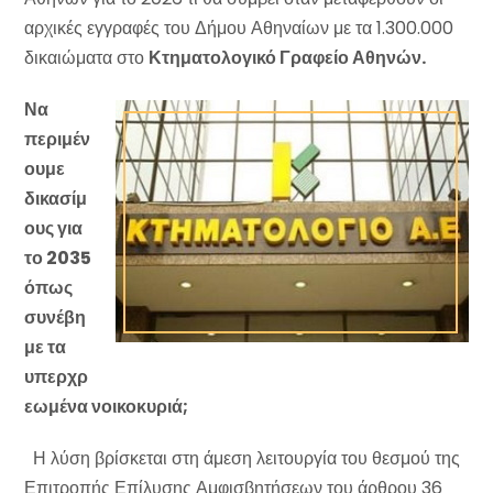
αρχικές εγγραφές του Δήμου Αθηναίων με τα 1.300.000
δικαιώματα στο
Κτηματολογικό Γραφείο Αθηνών.
Να
περιμέν
ουμε
δικασίμ
ους για
το 2035
όπως
συνέβη
με τα
υπερχρ
εωμένα νοικοκυριά;
Η λύση βρίσκεται στη άμεση λειτουργία του θεσμού της
Επιτροπής Επίλυσης Αμφισβητήσεων του άρθρου 36