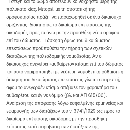
Η στέγη και το δώμα αποτελούν κοινόχρηστα μέρη της
πολυκατοικίας. Μπορεί, με τη συστατική της
οροφοκτησίας πράξη, να παραχωρηθεί σε ένα δικαιούχο
οριζόντιας ιδιοκτησίας το δικαίωμα επεκτάσεως της
οικοδομής προς τα άνω με την προσθήκη νέου ορόφου
επί του δώματος. Η άσκηση όμως του δικαιώματος
επεκτάσεως προϋποθέτει την τήρηση των σχετικών
διατάξεων της πολεοδομικής νομοθεσίας. Αν ο
δικαιούχος ανεγείρει «αυθαίρετο» κτίσμα επί του δώματος
και αυτό νομιμοποιηθεί με νεότερη νομοθετική ρύθμιση, η
άσκηση του δικαιώματος επεκτάσεως γίνεται επιτρεπτή,
αφού το ανεγερθέν κτίσμα απέβαλε τον χαρακτήρα του
αυθαιρέτου και έγινε νόμιμο (βλ. και ΑΠ 615/06).
Αναίρεση της απόφασης λόγω εσφαλμένης ερμηνείας και
εφαρμογής των διατάξεων του ν. 3741/1929 ως προς το
δικαίωμα επέκτασης οικοδομής με την προσθήκη
κτίσματος κατά παράβαση των διατάξεων της